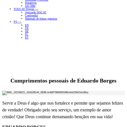
Donativos
Job Offer
YOUCAT Digital
Aplicação DOCAT
Credopedia
Materiais de bónus gratuitos
PT
EN
FR
DE
PL
ES
Cumprimentos pessoais de
Eduardo Borges
Servir a Deus é algo que nos fortalece e permite que sejamos felizes
de verdade! Obrigado pelo seu serviço, um exemplo de amor
cristão! Que Deus continue derramando bençãos em sua vida!