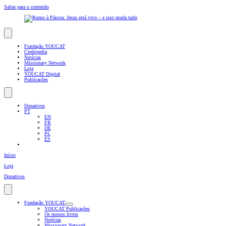
Saltar para o conteúdo
Fundação YOUCAT
Credopedia
Notícias
Missionary Network
Loja
YOUCAT Digital
Publicações
Donativos
PT
EN
FR
DE
PL
ES
Início
Loja
Donativos
Fundação YOUCAT
YOUCAT Publicações
Os nossos livros
Notícias
Missionary Network