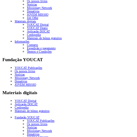
Os nossos livros
Notícias
Missionary Network
Donativos
JOVEM MISSIO
Job Offer
Materiais digitais
YOUCAT Digital
YOUCAT Diário
Aplicação DOCAT
Credopedia
Materiais de bónus gratuitos
Informações
Contacto
Expedição e pagamento
Termos e Condições
Fundação YOUCAT
YOUCAT Publicações
Os nossos livros
Notícias
Missionary Network
Donativos
JOVEM MISSIO
Materiais digitais
YOUCAT Digital
Aplicação DOCAT
Credopedia
Materiais de bónus gratuitos
Fundação YOUCAT
YOUCAT Publicações
Os nossos livros
Notícias
Missionary Network
Donativos