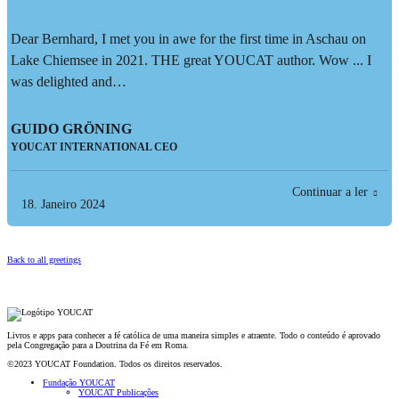
Dear Bernhard, I met you in awe for the first time in Aschau on
Lake Chiemsee in 2021. THE great YOUCAT author. Wow ... I
was delighted and…
GUIDO GRÖNING
YOUCAT INTERNATIONAL CEO
Continuar a ler
18. Janeiro 2024
Back to all greetings
Livros e apps para conhecer a fé católica de uma maneira simples e atraente. Todo o conteúdo é aprovado
pela Congregação para a Doutrina da Fé em Roma.
©2023 YOUCAT Foundation. Todos os direitos reservados.
Fundação YOUCAT
YOUCAT Publicações